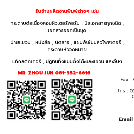
รับจ้างผลิตงานพิมพ์ต่างๆ เช่น
กระดาบต่อเนื่องคอมผิวเตอร์ฟอร์ม , บิลเอกสารทุกชนิด ,
เอกสารออกเป็นชุด
ป้ายแขวน , หนังสือ , นิตสาร , แผนพับใบปลิวโพสเตอร์ ,
กระดาษหัวจดหมาย
แท็กสติกเกอร์ , ปฏิทินทั้งแบบตั้งโต๊ะและแขวน และอื่นๆ
MR. ZHOU JUN 081-352-6616
Fax :
โทร : 
02-50
02-5
Email