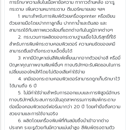
การรักษาความลับในเนื้อหาข้อความ ทากาวด้านหลัง เจาะรู
กระดาษ เพิ่มความหนากระดาษ ตีเบอร์หมายเลข ฯลฯ
1. เหมาะสำหรับการพิมพ์ด้วยเครื่องprinter หรือเขียน
ด้วยลายมือโดยปากกาลูกลื่น ปากกาน้ำและดินสอ และ
สามารถใช้กับสภาพแวดล้อมที่แตกต่างกันในภูมิภาคต่างๆ
2. กระบวนการผลิตของกระดาษฐานเยื่อไม้บริสุทธิ์ที่ใช้
สำหรับการพิมพ์กระดาษคอมพิวเตอร์ ความคมชัดของเคมี
สามารถซึมเข้าถึงกระดาษเจ็ดชั้นได้
3. หากมีปัญหาเช่นสีพิมพ์เพี้ยนมากจากตัวอย่างสี หรือมี่
ปัญหาคุณภาพงานพิมพ์อื่นๆ ทางบริษัทฯจะรับผิดชอบในการ
เปลี่ยนของใหม่ให้โดยไม่ต้องเสียค่าใช้จ่า
4. เคมีของกระดาษคอมพิวเตอร์สามารถถูกเก็บรักษาไว้
ได้นานถึง 6 ปี
5. ไม่มีค่าใช้จ่ายสำหรับการออกแบบและการพิสูจน์อักษร
ทางบริษัทฯมี่ประสบการณ์ในอุตสาหกรรมการพิมพ์กระดาษ
ต่อเนื่องคอมพิวเตอร์ฟอร์มมากว่า 20 ปี โดยคำนึงถึงความ
สวยงามและการใช้งานจริง
6. ผลิตโดยเครื่องพิมพ์ที่ทันสมัยซึ่งนำเข้าจากต่าง
ประเทศ ระยะรูด้วยกันมีความแม่นยำสูง สีพิมพ์ตรงตามตัว